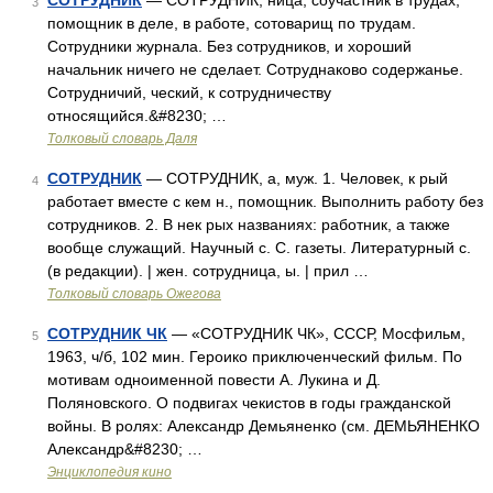
СОТРУДНИК
— СОТРУДНИК, ница, соучастник в трудах,
3
помощник в деле, в работе, сотоварищ по трудам.
Сотрудники журнала. Без сотрудников, и хороший
начальник ничего не сделает. Сотруднаково содержанье.
Сотрудничий, ческий, к сотрудничеству
относящийся.&#8230; …
Толковый словарь Даля
СОТРУДНИК
— СОТРУДНИК, а, муж. 1. Человек, к рый
4
работает вместе с кем н., помощник. Выполнить работу без
сотрудников. 2. В нек рых названиях: работник, а также
вообще служащий. Научный с. С. газеты. Литературный с.
(в редакции). | жен. сотрудница, ы. | прил …
Толковый словарь Ожегова
СОТРУДНИК ЧК
— «СОТРУДНИК ЧК», СССР, Мосфильм,
5
1963, ч/б, 102 мин. Героико приключенческий фильм. По
мотивам одноименной повести А. Лукина и Д.
Поляновского. О подвигах чекистов в годы гражданской
войны. В ролях: Александр Демьяненко (см. ДЕМЬЯНЕНКО
Александр&#8230; …
Энциклопедия кино