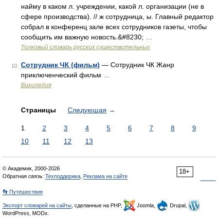
найму в каком л. учреждении, какой л. организации (не в
сфере производства). // ж сотрудница, ы. Главный редактор
собрал в конференц зале всех сотрудников газеты, чтобы
сообщить им важную новость.&#8230; …
Толковый словарь русских существительных
Сотрудник ЧК (фильм)
— Сотрудник ЧК Жанр
10
приключенческий фильм …
Википедия
Страницы
Следующая
→
1
2
3
4
5
6
7
8
9
10
11
12
13
© Академик, 2000-2026
18+
Обратная связь:
Техподдержка
,
Реклама на сайте
👣 Путешествия
Экспорт словарей на сайты
, сделанные на PHP,
Joomla,
Drupal,
WordPress, MODx.