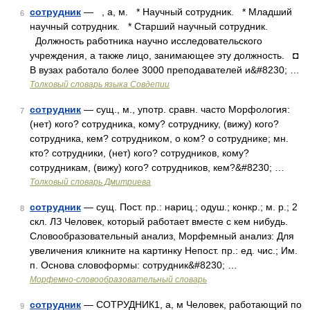
сотрудник
— , а, м. * Научный сотрудник. * Младший
6
научный сотрудник. * Старший научный сотрудник.
Должность работника научно исследовательского
учреждения, а также лицо, занимающее эту должность. ◘
В вузах работало более 3000 преподавателей и&#8230; …
Толковый словарь языка Совдепии
сотрудник
— сущ., м., употр. сравн. часто Морфология:
7
(нет) кого? сотрудника, кому? сотруднику, (вижу) кого?
сотрудника, кем? сотрудником, о ком? о сотруднике; мн.
кто? сотрудники, (нет) кого? сотрудников, кому?
сотрудникам, (вижу) кого? сотрудников, кем?&#8230; …
Толковый словарь Дмитриева
сотрудник
— сущ. Пост. пр.: нариц.; одуш.; конкр.; м. р.; 2
8
скл. ЛЗ Человек, который работает вместе с кем нибудь.
Словообразовательный анализ, Морфемный анализ: Для
увеличения кликните на картинку Непост. пр.: ед. чис.; Им.
п. Основа словоформы: сотрудник&#8230; …
Морфемно-словообразовательный словарь
сотрудник
— СОТРУДНИК1, а, м Человек, работающий по
9